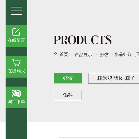
PRODUCTS
在线留言
首页
水晶虾饺（
产品展示
虾饺
在线购买
虾饺
糯米鸡/饭团/粽子
馅料
淘宝下单